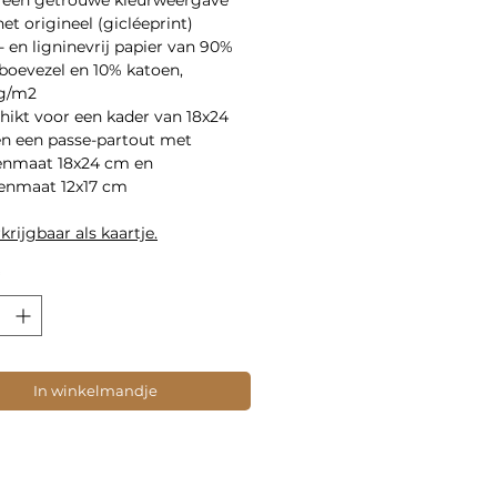
et origineel (gicléeprint)
- en ligninevrij papier van 90%
oevezel en 10% katoen,
g/m2
hikt voor een kader van 18x24
n een passe-partout met
enmaat 18x24 cm en
enmaat 12x17 cm
krijgbaar als kaartje.
In winkelmandje