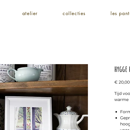
atelier
collecties
les pant
hygge 
€ 20,00
Tijd vo
warme 
Form
Gepr
hoog
voor