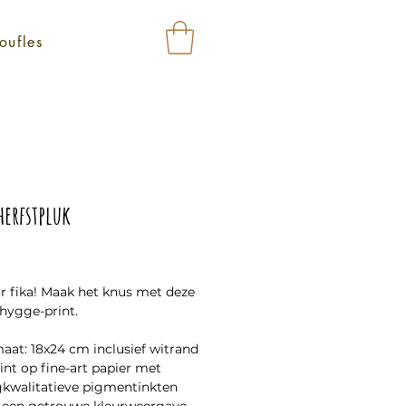
oufles
herfstpluk
Prijs
or fika! Maak het knus met deze
hygge-print.
aat: 18x24 cm inclusief witrand
int op fine-art papier met
kwalitatieve pigmentinkten
 een getrouwe kleurweergave