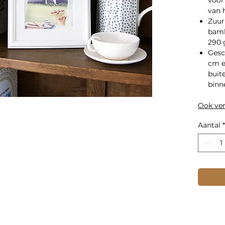
van h
Zuur
bamb
290 
Gesc
cm e
buit
binn
Ook ver
Aantal
*