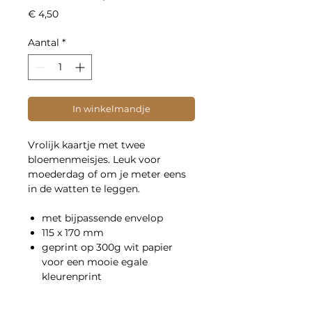
Prijs
€ 4,50
Aantal
*
In winkelmandje
Vrolijk kaartje met twee
bloemenmeisjes. Leuk voor
moederdag of om je meter eens
in de watten te leggen.
met bijpassende envelop
115 x 170 mm
geprint op 300g wit papier
voor een mooie egale
kleurenprint
Ook verkrijgbaar als fine-artprint.